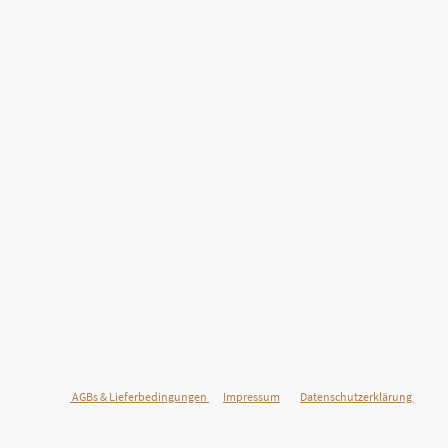
©Urheberrecht. Alle Rechte vorbehalten.
AGBs & Lieferbedingungen
Impressum
Datenschutzerklärung