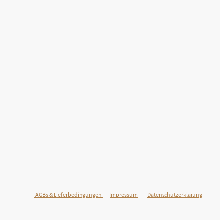
©Urheberrecht. Alle Rechte vorbehalten.
AGBs & Lieferbedingungen
Impressum
Datenschutzerklärung