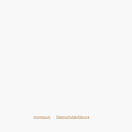
©Urheberrecht. Alle Rechte vorbehalten.
AGBs
Impressum
Datenschutzerklärung