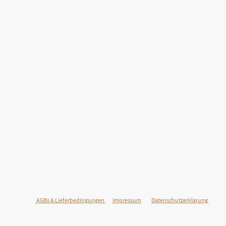
©Urheberrecht. Alle Rechte vorbehalten.
AGBs & Lieferbedingungen
Impressum
Datenschutzerklärung